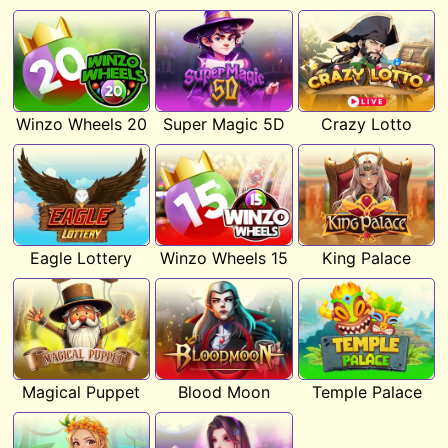
Winzo Wheels 20
Super Magic 5D
Crazy Lotto
Eagle Lottery
Winzo Wheels 15
King Palace
Magical Puppet
Blood Moon
Temple Palace