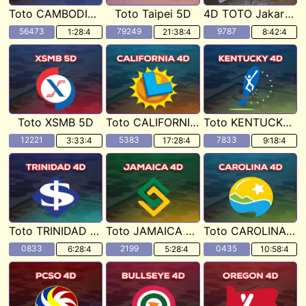
Toto CAMBODIA 5D
Toto Taipei 5D
4D TOTO Jakarta POOLS
56473
79249
9787
1:28:3
21:38:3
8:42:3
Toto XSMB 5D
Toto CALIFORNIA 4D
Toto KENTUCKY 4D
12221
5383
7833
3:33:3
17:28:3
9:18:3
Toto TRINIDAD & TOBAGO 4D
Toto JAMAICA 4D
Toto CAROLINA 4D
0833
2199
0435
6:28:3
5:28:3
10:58:3