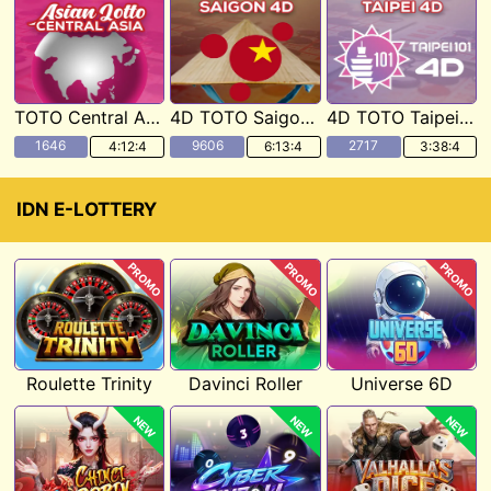
TOTO Central Asia
4D TOTO Saigon POOLS
4D TOTO Taipei POOLS
1646
9606
2717
4:12:3
6:13:3
3:38:3
IDN E-LOTTERY
PROMO
PROMO
PROMO
Roulette Trinity
Davinci Roller
Universe 6D
NEW
NEW
NEW