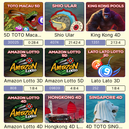
5D TOTO Macau POOLS
Shio Ular
King Kong 4D
30025
4074
1351
0:28:3
21:42:3
2:13:3
Amazon Lotto 3D
Amazon Lotto 5D
Lato Lato 3D
808
09839
252
1:8:3
4:8:3
1:8:3
Amazon Lotto 4D
Hongkong 4D Lotto
4D TOTO SINGAPORE POOLS