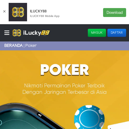
×
ILUCKY88
Download
ILUCKY88 Mobile App
MASUK
DAFTAR
Poker
BERANDA