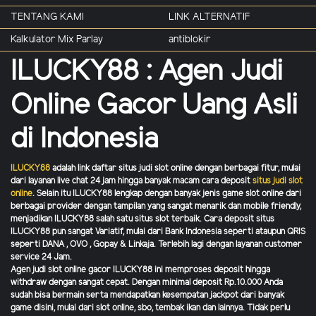
TENTANG KAMI
LINK ALTERNATIF
Kalkulator Mix Parlay
antiblokir
ILUCKY88 : Agen Judi
Online Gacor Uang Asli
di Indonesia
ILUCKY88
adalah link daftar situs judi slot online dengan berbagai fitur, mulai
dari layanan live chat 24 jam hingga banyak macam cara deposit
situs judi slot
online
. Selain itu ILUCKY88 lengkap dengan banyak jenis game slot online dari
berbagai provider dengan tampilan yang sangat menarik dan mobile friendly,
menjadikan
ILUCKY88 salah satu situs slot terbaik. Cara deposit situs
ILUCKY88 pun sangat Variatif, mulai dari Bank Indonesia seperti ataupun QRIS
seperti DANA , OVO , Gopay & Linkaja. Terlebih lagi dengan layanan customer
service 24 Jam.
Agen judi slot online gacor ILUCKY88 ini memproses deposit hingga
withdraw dengan sangat cepat. Dengan minimal deposit Rp.10.000 Anda
sudah bisa bermain serta mendapatkan kesempatan jackpot dari banyak
game disini, mulai dari slot online, sbo, tembak ikan dan lainnya. Tidak perlu