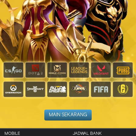
MAIN SEKARANG
MOBILE
JADWAL BANK