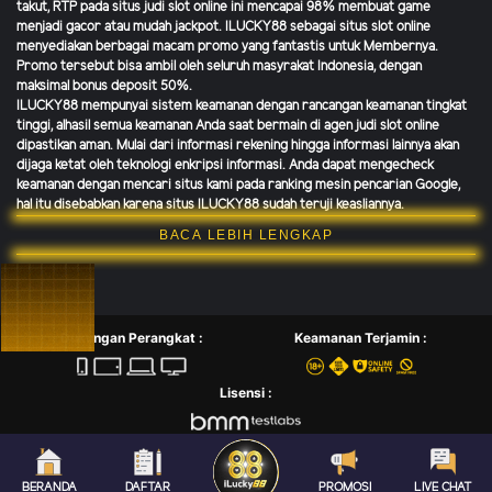
takut, RTP pada situs judi slot online ini mencapai 98% membuat game
menjadi gacor atau mudah jackpot. ILUCKY88 sebagai situs slot online
menyediakan berbagai macam promo yang fantastis untuk Membernya.
Promo tersebut bisa ambil oleh seluruh masyrakat Indonesia, dengan
maksimal bonus deposit 50%.
ILUCKY88 mempunyai sistem keamanan dengan rancangan keamanan tingkat
tinggi, alhasil semua keamanan Anda saat bermain di agen judi slot online
dipastikan aman. Mulai dari informasi rekening hingga informasi lainnya akan
dijaga ketat oleh teknologi enkripsi informasi. Anda dapat mengecheck
keamanan dengan mencari situs kami pada ranking mesin pencarian Google,
hal itu disebabkan karena situs ILUCKY88 sudah teruji keasliannya.
BACA LEBIH LENGKAP
Dukungan Perangkat :
Keamanan Terjamin :
Lisensi :
Copyright © - ILUCKY88. Seluruh hak cipta dilindungi
BERANDA
DAFTAR
PROMOSI
LIVE CHAT