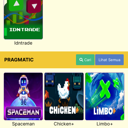
Idntrade
PRAGMATIC
Cari
Lihat Semua
Spaceman
Chicken+
Limbo+