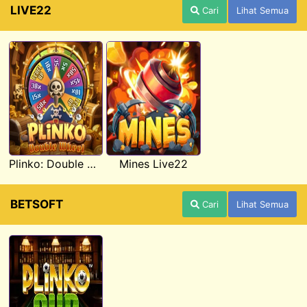
LIVE22
Cari
Lihat Semua
Plinko: Double Wheel Live22
Mines Live22
BETSOFT
Cari
Lihat Semua