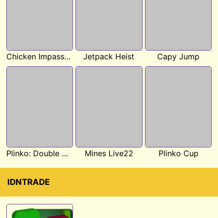
Chicken Impassable
Jetpack Heist
Capy Jump
Plinko: Double Wheel Live22
Mines Live22
Plinko Cup
IDNTRADE