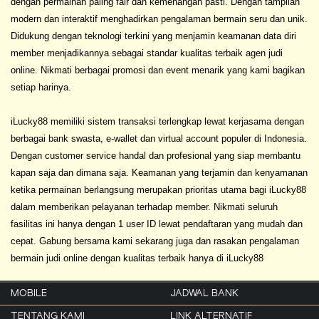
dengan permainan paling fair dan kemenangan pasti. Dengan tampilan
modern dan interaktif menghadirkan pengalaman bermain seru dan unik.
Didukung dengan teknologi terkini yang menjamin keamanan data diri
member menjadikannya sebagai standar kualitas terbaik agen judi
online. Nikmati berbagai promosi dan event menarik yang kami bagikan
setiap harinya.
iLucky88 memiliki sistem transaksi terlengkap lewat kerjasama dengan
berbagai bank swasta, e-wallet dan virtual account populer di Indonesia.
Dengan customer service handal dan profesional yang siap membantu
kapan saja dan dimana saja. Keamanan yang terjamin dan kenyamanan
ketika permainan berlangsung merupakan prioritas utama bagi iLucky88
dalam memberikan pelayanan terhadap member. Nikmati seluruh
fasilitas ini hanya dengan 1 user ID lewat pendaftaran yang mudah dan
cepat. Gabung bersama kami sekarang juga dan rasakan pengalaman
bermain judi online dengan kualitas terbaik hanya di iLucky88
MOBILE
JADWAL BANK
TENTANG KAMI
LINK ALTERNATIF